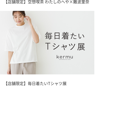
【店舗限定】空想喫茶 わたしのへや×難波里奈
【店舗限定】毎日着たいTシャツ展