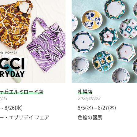
ヶ丘エルミロード店
札幌店
7/23
2026/07/22
)～8/26(水)
8/5(水)～8/27(木)
ー・エブリデイ フェア
色絵の器展