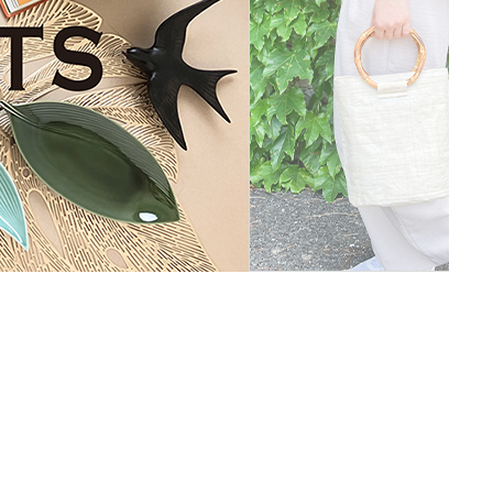
した／
NOUE