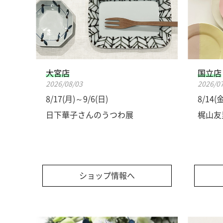
大宮店
国立店
2026/08/03
2026/0
8/17(月)～9/6(日)
8/14(
日下華子さんのうつわ展
梶山友
ショップ情報へ