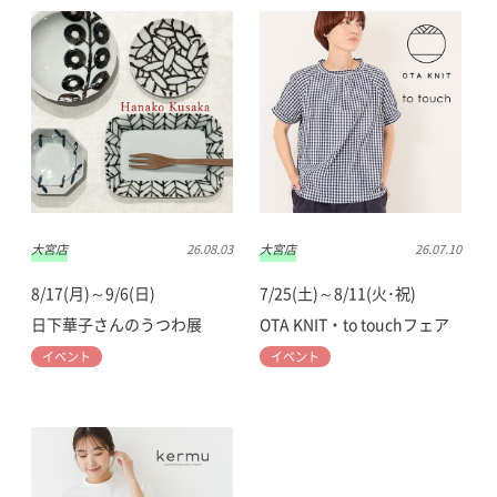
大宮店
26.08.03
大宮店
26.07.10
8/17(月)～9/6(日)
7/25(土)～8/11(火･祝)
日下華子さんのうつわ展
OTA KNIT・to touchフェア
イベント
イベント